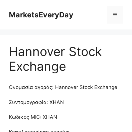
Μετάβαση
σε
MarketsEveryDay
Μενού
περιεχόμενο
Hannover Stock
Exchange
Ονομασία αγοράς: Hannover Stock Exchange
Συντομογραφία: XHAN
Κωδικός MIC: XHAN
Κεφαλαιοποίηση αγοράς: -